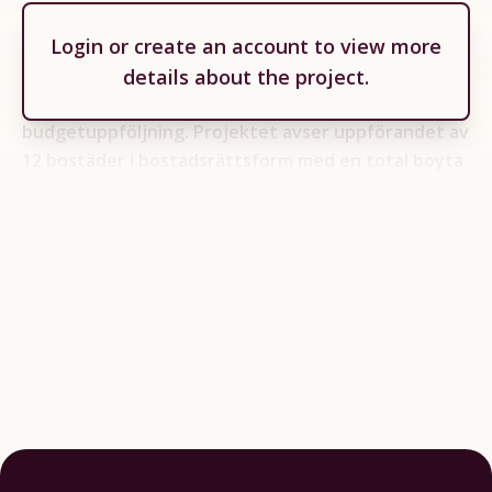
Låntagaren avser att lyfta 2 900 000 SEK som det
Login
or
create an account
to view more
sjätte och sista planerade lyftet inom ett
byggnadskreditiv om 35 000 000 SEK. Inför varje lyft
details about the project.
redovisas projektets status med tidplan och
budgetuppföljning. Projektet avser uppförandet av
12 bostäder i bostadsrättsform med en total boyta
om 1 140 kvm. Bostäderna utformas som
radhusvillor. Lånet löper på cirka 11 månader med
en årlig ränta om 9 % som utbetalas månadsvis.
Status i projektet - Hus 1: målning och golvläggning
är färdigställda. Plattsättning i badrum pågår och
förberedelser inför köksleveransen genomförs. - Hus
2: målning och golvläggning pågår. - Hus 3:…