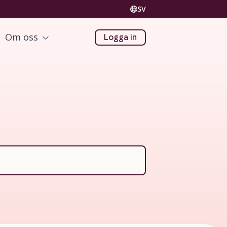
SV
Om oss
Logga in