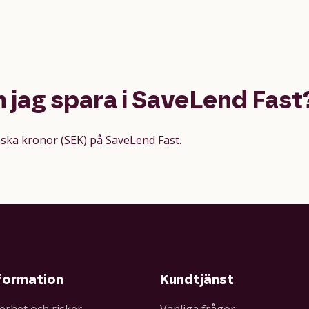
an jag spara i SaveLend Fast
enska kronor (SEK) på SaveLend Fast.
formation
Kundtjänst