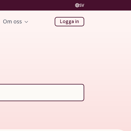
SV
Om oss
Logga in