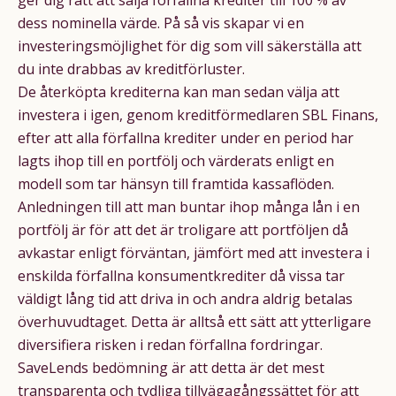
ger dig rätt att sälja förfallna krediter till 100 % av
dess nominella värde. På så vis skapar vi en
investeringsmöjlighet för dig som vill säkerställa att
du inte drabbas av kreditförluster.
De återköpta krediterna kan man sedan välja att
investera i igen, genom kreditförmedlaren SBL Finans,
efter att alla förfallna krediter under en period har
lagts ihop till en portfölj och värderats enligt en
modell som tar hänsyn till framtida kassaflöden.
Anledningen till att man buntar ihop många lån i en
portfölj är för att det är troligare att portföljen då
avkastar enligt förväntan, jämfört med att investera i
enskilda förfallna konsumentkrediter då vissa tar
väldigt lång tid att driva in och andra aldrig betalas
överhuvudtaget. Detta är alltså ett sätt att ytterligare
diversifiera risken i redan förfallna fordringar.
SaveLends bedömning är att detta är det mest
transparenta och tydliga tillvägagångssättet för att