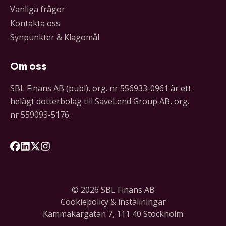
Vanliga frågor
Kontakta oss
Synpunkter & Klagomål
Om oss
SBL Finans AB (publ), org. nr 556933-0961 är ett
helägt dotterbolag till SaveLend Group AB, org.
nr 559093-5176.
Följ oss på Facebook
Följ oss på LinkedIn
Följ oss på X
Följ oss på Instagram
© 2026 SBL Finans AB
Cookiepolicy & inställningar
Kammakargatan 7, 111 40 Stockholm