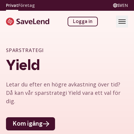
Privat
Företag
SV
EN
Logga in
SPARSTRATEGI
Yield
Letar du efter en högre avkastning över tid?
Då kan vår sparstrategi Yield vara ett val för
dig.
Kom igång