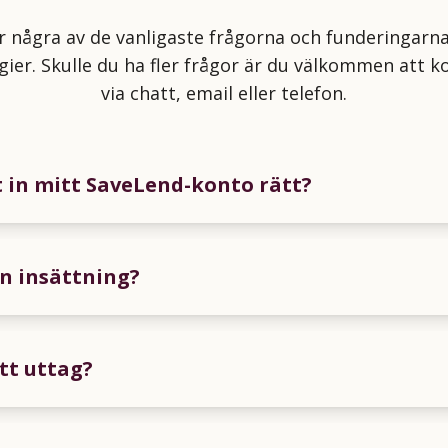
er några av de vanligaste frågorna och funderingarn
gier. Skulle du ha fler frågor är du välkommen att k
via chatt, email eller telefon.
t in mitt SaveLend-konto rätt?
en insättning?
tt uttag?