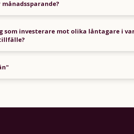
r månadssparande?
g som investerare mot olika låntagare i va
illfälle?
än"