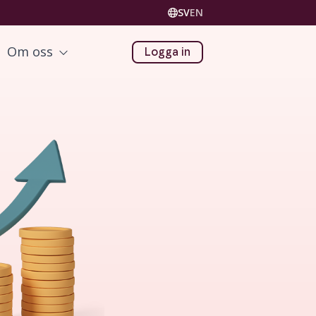
SV
EN
Om oss
Logga in