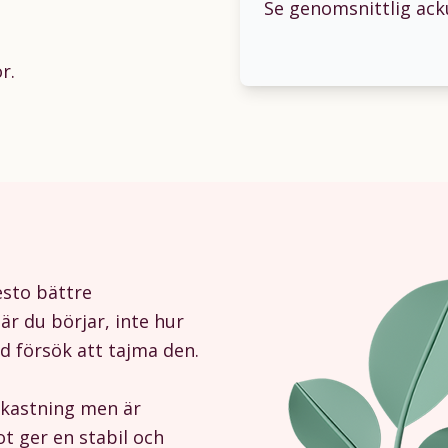
Se genomsnittlig ac
r.
desto bättre
är du börjar, inte hur
id försök att tajma den.
vkastning men är
t ger en stabil och