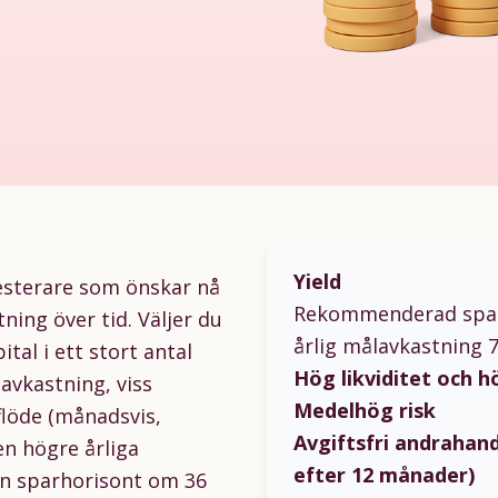
Yield
vesterare som önskar nå
Rekommenderad spar
ning över tid. Väljer du
årlig målavkastning 
ital i ett stort antal
Hög likviditet och 
avkastning, viss
Medelhög risk
flöde (månadsvis,
Avgiftsfri andrahan
Den högre årliga
efter 12 månader)
en sparhorisont om 36