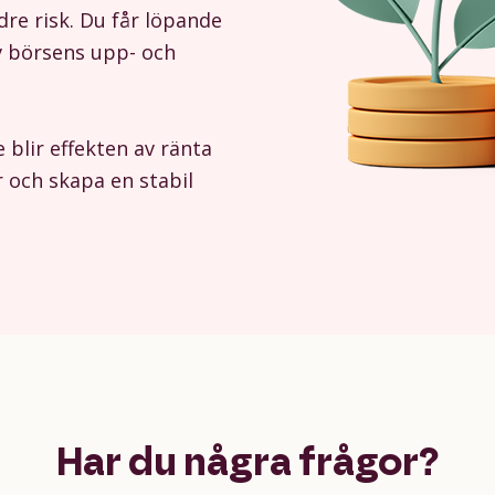
re risk. Du får löpande
av börsens upp- och
e blir effekten av ränta
r och skapa en stabil
Har du några frågor?