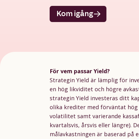
Kom igång
För vem passar Yield?
Strategin Yield är lämplig för in
en hög likviditet och
högre avkast
strategin Yield investeras ditt kap
olika krediter med förväntat hög 
volatilitet samt varierande kassa
kvartalsvis, årsvis eller längre). 
målavkastningen är baserad på 