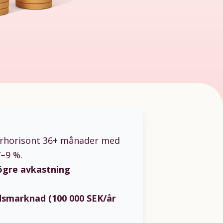
horisont 36+ månader med
7–9 %.
högre avkastning
dsmarknad (100 000 SEK/år