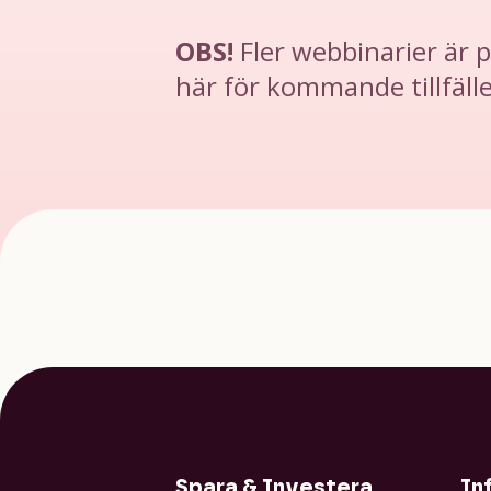
OBS!
Fler webbinarier är p
här för kommande tillfäll
Spara & Investera
In