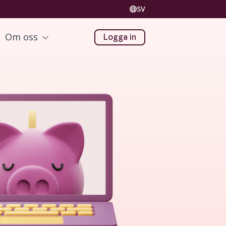
SV
Om oss
Logga in