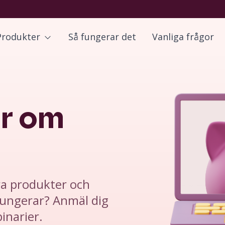
Produkter
Så fungerar det
Vanliga frågor
er om
åra produkter och
ungerar? Anmäl dig
inarier.