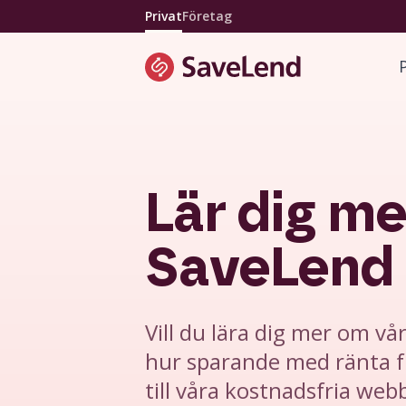
Privat
Företag
Lär dig m
SaveLend
Vill du lära dig mer om v
hur sparande med ränta f
till våra kostnadsfria webb