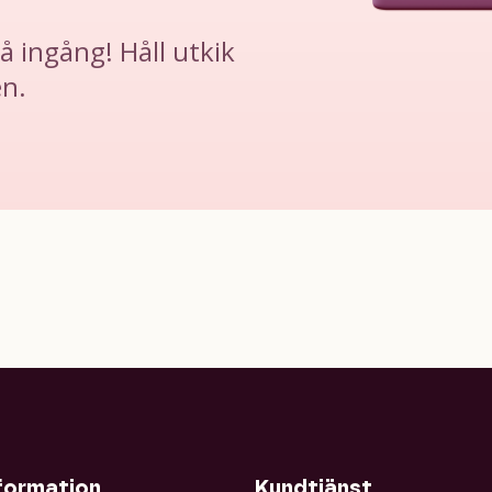
å ingång! Håll utkik
en.
formation
Kundtjänst