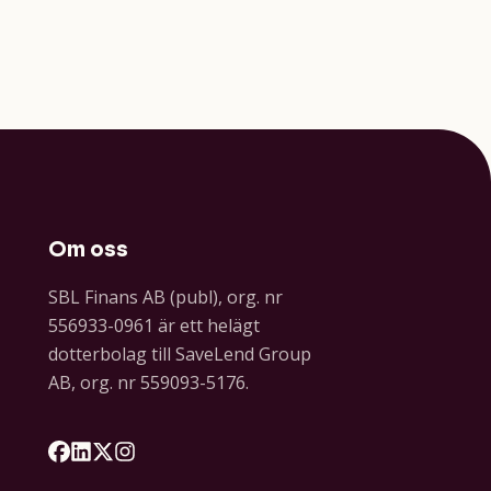
Om oss
SBL Finans AB (publ), org. nr
556933-0961 är ett helägt
dotterbolag till SaveLend Group
AB, org. nr 559093-5176.
Följ oss på Facebook
Följ oss på LinkedIn
Följ oss på X
Följ oss på Instagram