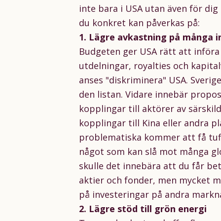
inte bara i USA utan även för di
du konkret kan påverkas på:
1. Lägre avkastning på många i
Budgeten ger USA rätt att införa 
utdelningar, royalties och kapita
anses "diskriminera" USA. Sverig
den listan. Vidare innebär propo
kopplingar till aktörer av särskil
kopplingar till Kina eller andra
problematiska kommer att få tuff
något som kan slå mot många glo
skulle det innebära att du får b
aktier och fonder, men mycket m
på investeringar på andra markn
2. Lägre stöd till grön energi