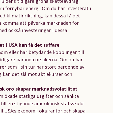
 Bidens tidigare gröna skatteavdrag,
r i förnybar energi. Om du har investerat i
ed klimatinriktning, kan dessa få det
kan komma att påverka marknaden för
med också investeringar i dessa
t i USA kan få det tuffare
om eller har betydande kopplingar till
tidigare nämnda orsakerna. Om du har
örer som i sin tur har stort beroende av
 kan det slå mot aktiekurser och
sk oro skapar marknadsvolatilitet
 ökade statliga utgifter och sänkta
 till en stigande amerikansk statsskuld.
 till USA:s ekonomi, öka räntor och skapa