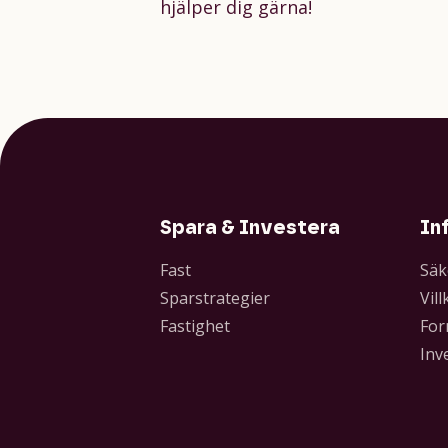
hjälper dig gärna!
Spara & Investera
In
Fast
Säk
Sparstrategier
Vill
Fastighet
For
Inv