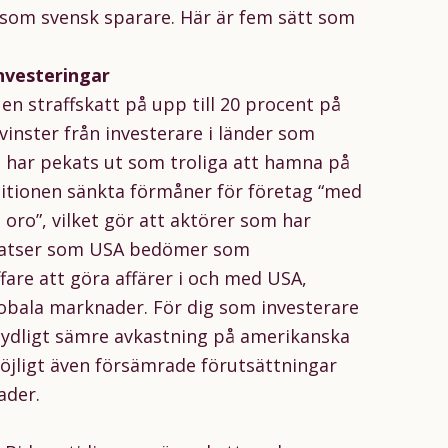
g som svensk sparare. Här är fem sätt som
nvesteringar
en straffskatt på upp till 20 procent på
lvinster från investerare i länder som
e har pekats ut som troliga att hamna på
sitionen sänkta förmåner för företag “med
d oro”, vilket gör att aktörer som har
 platser som USA bedömer som
are att göra affärer i och med USA,
bala marknader. För dig som investerare
etydligt sämre avkastning på amerikanska
öjligt även försämrade förutsättningar
ader.