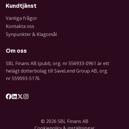
Kundtjänst
Vanliga frågor
Kontakta oss
Synpunkter & Klagomål
Om oss
SBL Finans AB (publ), org. nr 556933-0961 är ett
helägt dotterbolag till SaveLend Group AB, org.
nr 559093-5176.
Följ oss på Facebook
Följ oss på LinkedIn
Följ oss på X
Följ oss på Instagram
© 2026 SBL Finans AB
Cookiepolicy & inställningar