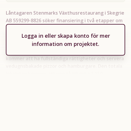
Låntagaren Stenmarks Växthusrestaurang i Skegrie
AB 559299-8826 söker finansiering i två etapper om
totalt 5 250 000 SEK för att färdigställa byggnation
Logga in
eller
skapa konto
för mer
på fastigheten Trelleborg Skegrie 41:46.
Fastigheten kommer efter färdigställande att
information om projektet.
utgöra en klimatsmart Växthusrestaurang som
kommer att ha fullständiga rättigheter och servera
vedugnsbakade pizzor och hamburgare. Den totala
lokalytan kommer att uppgå till cirka 1 150
kvadratmeter (inklusive invändiga terrasser). Se
bifogad förhandsvärdering för mer information.
Per dagens datum har cirka 12 800 000 SEK
investerats i projektet med kvarvarande kostnader
om cirka 6 500 000 SEK som avses att finansieras
genom upptagande av detta lån samt egna medel. De