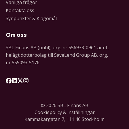
Vanliga frågor
Kontakta oss
Synpunkter & Klagomål
Om oss
SBL Finans AB (publ), org. nr 556933-0961 är ett
helägt dotterbolag till SaveLend Group AB, org.
nr 559093-5176.
Följ oss på Facebook
Följ oss på LinkedIn
Följ oss på X
Följ oss på Instagram
© 2026 SBL Finans AB
Cookiepolicy & inställningar
Kammakargatan 7, 111 40 Stockholm