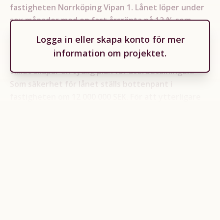
fastigheten Norrköping Vipan 1. Lånet löper under
sex månader med en fast årsränta på 12 % som
utbetalas månadsvis. Återbetalning av lånet sker
Logga in
eller
skapa konto
för mer
vid försäljning av fastigheten. En köpare är redan
information om projektet.
identifierad och flera ytterligare intressenter finns,
vilket skapar en tydlig plan för återbetalningen.
Som säkerhet för lånet ställs bottenpant i
fastigheten om 12 000 000 SEK. För att ytterligare
stärka investerarnas säkerhet ställs dessutom
obegränsad proprieborgen från ägarbolagen samt
personlig proprieborgen från ägarna.
En extern värdering från Svefa, gjord i februari 2025,
visar på ett marknadsvärde om 16 000 000 SEK, vilket
innebär en belåningsgrad (LTV) på 53 %. Vid
exploatering uppskattas marknadsvärdet kunna…